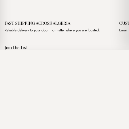
FAST SHIPPING ACROSS ALGERIA
CUS
Reliable delivery to your door, no matter where you are located.
Email 
Join the List
Subscribe to get special offers, free giveaways, and once-in-a-
Boho Marron Claire
·
4,250.00
د.ج
lifetime deals.
Add to basket
JOIN
Follow Us
د.ج DZD
Terms of Service
Privacy Policy
Accessibility
© Mist Algeria 2026