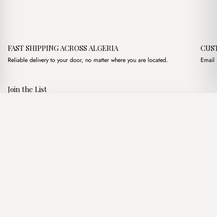
FAST SHIPPING ACROSS ALGERIA
CUS
Reliable delivery to your door, no matter where you are located.
Email 
Join the List
Subscribe to get special offers, free giveaways, and once-in-a-
Élise Noire
·
3,400.00
د.ج
3,900.00
د.ج
lifetime deals.
Add to basket
JOIN
Follow Us
د.ج DZD