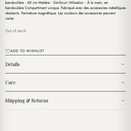
د.ج3,400.00.
د.ج3,900.00.
bandoulière : 60 cm Matière : Similicuir Utilisation : À la main, en
bandoulière Compartiment unique. Fabriqué avec des accessoires métalliques
résistants. Fermeture magnétique. Les couleurs des accessoires peuvent
varier.
Out of stock
ADD TO WISHLIST
Details
Care
Shipping & Returns