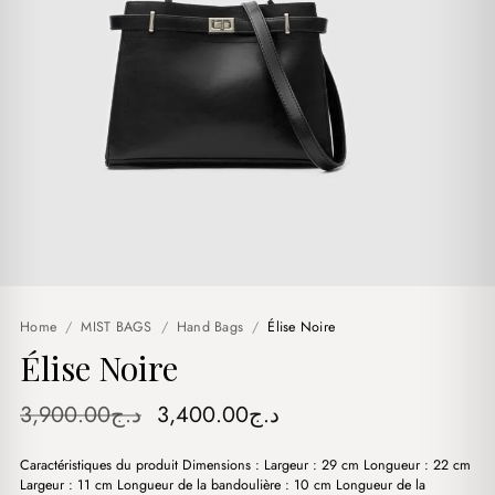
Home
/
MIST BAGS
/
Hand Bags
/
Élise Noire
Élise Noire
Original
Current
3,900.00
د.ج
3,400.00
د.ج
price
price
Caractéristiques du produit Dimensions : Largeur : 29 cm Longueur : 22 cm
was:
is:
Largeur : 11 cm Longueur de la bandoulière : 10 cm Longueur de la