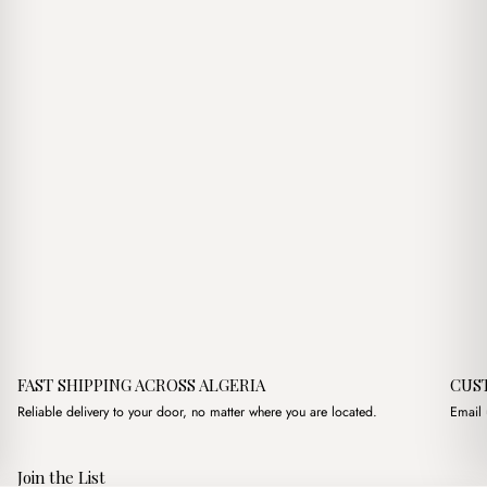
was:
is:
was:
د.ج3,100.00.
د.ج3,500.00.
FAST SHIPPING ACROSS ALGERIA
CUS
Reliable delivery to your door, no matter where you are located.
Email 
Join the List