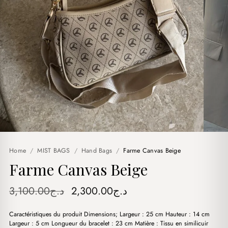
Home
/
MIST BAGS
/
Hand Bags
/
Farme Canvas Beige
Farme Canvas Beige
Original
Current
3,100.00
د.ج
2,300.00
د.ج
price
price
Caractéristiques du produit Dimensions; Largeur : 25 cm Hauteur : 14 cm
was:
is:
Largeur : 5 cm Longueur du bracelet : 23 cm Matière : Tissu en similicuir