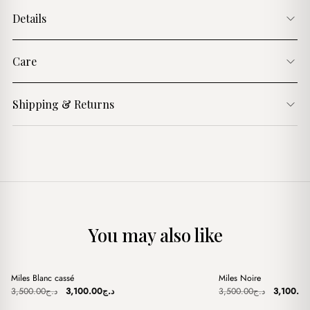
Details
Care
Shipping & Returns
You may also like
+
+
Miles Blanc cassé
Miles Noire
Sale
Sale
Original
Current
Original
3,500.00
د.ج
3,100.00
د.ج
3,500.00
د.ج
3,100.00
price
price
price