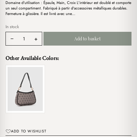
د.ج2,300.00.
د.ج3,100.00.
Domaine d'utilisation : Épaule, Main, Croix L'intérieur est doublé et comporte
un seul compartiment. Fabriqué à partir d'accessoires métalliques durables.
Fermeture à glissière. Il est livré avec une…
In stock
Farme
−
+
Add to basket
Canvas
Beige
quantity
Other Available Colors:
ADD TO WISHLIST