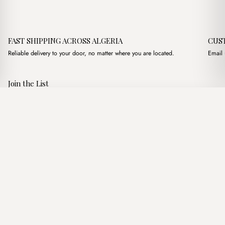
FAST SHIPPING ACROSS ALGERIA
CUS
Reliable delivery to your door, no matter where you are located.
Email 
Join the List
Subscribe to get special offers, free giveaways, and once-in-a-
Havana Noire
·
3,750.00
د.ج
lifetime deals.
Add to basket
JOIN
Follow Us
د.ج DZD
Terms of Service
Privacy Policy
Accessibility
© Mist Algeria 2026