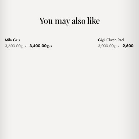
You may also like
+
+
Mila Gris
Gigi Clutch Red
Sale
Sale
Original
Current
Original
3,600.00
د.ج
3,400.00
د.ج
3,000.00
د.ج
2,600.0
price
price
price
was:
is:
was:
د.ج3,400.00.
د.ج3,600.00.