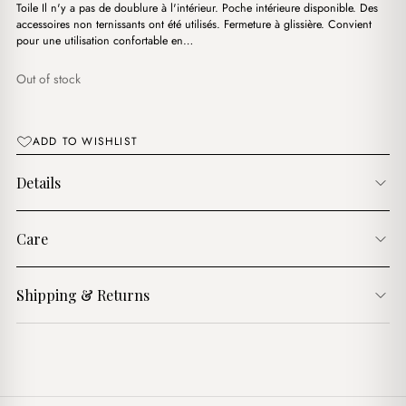
د.ج2,000.00.
د.ج2,450.00.
Toile Il n'y a pas de doublure à l'intérieur. Poche intérieure disponible. Des
accessoires non ternissants ont été utilisés. Fermeture à glissière. Convient
pour une utilisation confortable en…
Out of stock
ADD TO WISHLIST
Details
Care
Shipping & Returns