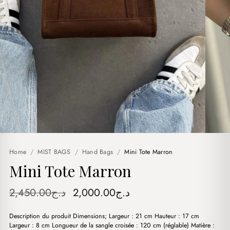
Home
/
MIST BAGS
/
Hand Bags
/
Mini Tote Marron
Mini Tote Marron
Original
Current
2,450.00
د.ج
2,000.00
د.ج
price
price
Description du produit Dimensions; Largeur : 21 cm Hauteur : 17 cm
was:
is:
Largeur : 8 cm Longueur de la sangle croisée : 120 cm (réglable) Matière :