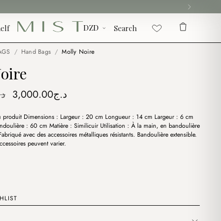
elf
Search
AGS
/
Hand Bags
/
Molly Noire
oire
Original
Current
د.
3,000.00
د.ج
price
price
du produit Dimensions : Largeur : 20 cm Longueur : 14 cm Largeur : 6 cm
was:
is:
doulière : 60 cm Matière : Similicuir Utilisation : À la main, en bandoulière
د.ج3,000.00.
د.ج3,500.00.
abriqué avec des accessoires métalliques résistants. Bandoulière extensible.
ccessoires peuvent varier.
HLIST