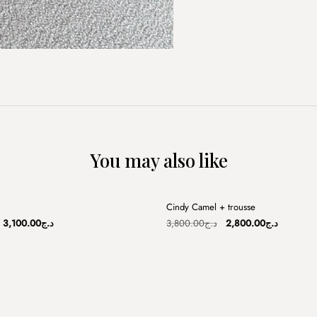
You may also like
+
Cindy Camel + trousse
Sale
Original
Current
Original
Current
3,100.00
د.ج
3,800.00
د.ج
2,800.00
د.ج
price
price
price
price
was:
is:
was:
is:
د.ج3,800.00.
د.ج3,100.00.
د.ج3,500.00.