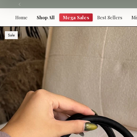
Skip
to
content
Home
Shop All
Mega Sales
Best Sellers
Mi
Sale