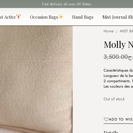
Fast delivery all over 69 States
st Active
Occasion Bags
Hand Bags
Mist Journal Sh
Home
/
MIST B
Molly N
3,500.00
ج
Caractéristiques 
Longueur de la ban
2 compartiments. F
Les couleurs des a
Out of stock
ADD TO WIS
Details