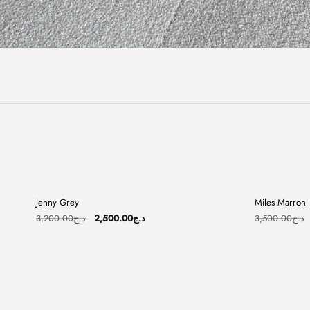
+
Jenny Grey
Miles Marron
Sale
Sale
Original
Current
3,200.00
د.ج
2,500.00
د.ج
3,500.00
د.ج
price
price
was:
is:
د.ج2,500.00.
د.ج3,200.00.