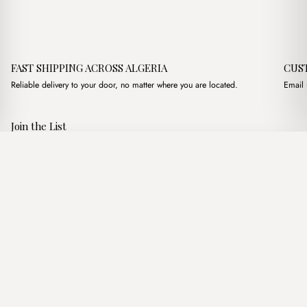
FAST SHIPPING ACROSS ALGERIA
CUS
Reliable delivery to your door, no matter where you are located.
Email 
Join the List
Subscribe to get special offers, free giveaways, and once-in-a-
Tiger Large Nude + Mini Purse
·
2,600.00
د.ج
4,100.00
د.ج
lifetime deals.
Add to basket
JOIN
Follow Us
د.ج DZD