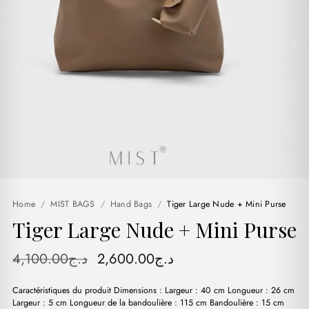
Home
/
MIST BAGS
/
Hand Bags
/
Tiger Large Nude + Mini Purse
Tiger Large Nude + Mini Purse
Original
Current
4,100.00
د.ج
2,600.00
د.ج
price
price
Caractéristiques du produit Dimensions : Largeur : 40 cm Longueur : 26 cm
was:
is:
Largeur : 5 cm Longueur de la bandoulière : 115 cm Bandoulière : 15 cm