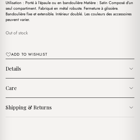
د.ج2,600.00.
د.ج4,100.00.
Utilisation : Porté à l’épaule ou en bandoulière Matière : Satin Composé d’un
seul compartiment. Fabriqué en métal robuste. Fermeture à glissière.
Bandoulière fixe et extensible. Intérieur doublé. Les couleurs des accessoires
peuvent varier.
Out of stock
ADD TO WISHLIST
Details
Care
Shipping & Returns