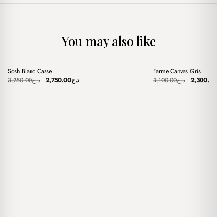
You may also like
+
+
Sosh Blanc Casse
Farme Canvas Gris
Sale
Sale
Original
Current
Original
3,250.00
د.ج
2,750.00
د.ج
3,100.00
د.ج
2,300.00
price
price
price
was:
is:
was:
د.ج2,750.00.
د.ج3,250.00.