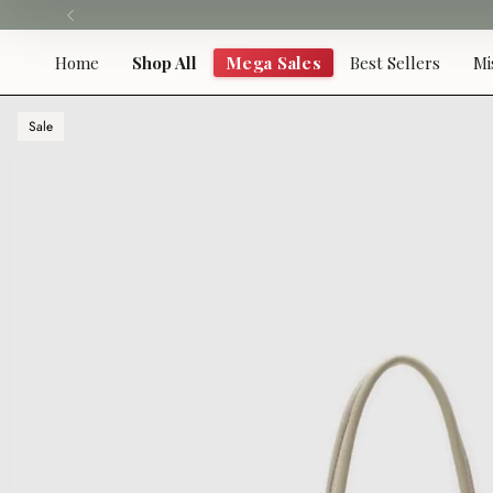
Skip
to
content
Home
Shop All
Mega Sales
Best Sellers
Mi
Sale