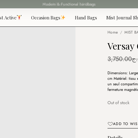
Fast delivery all over 69 States
st Active
Occasion Bags
Hand Bags
Mist Journal Sh
Home
/
MIST B
Versay
3,750.00
.ج
Dimensions: Large
cm Matériel: tissu
un seul compartime
fermeture magnéti
Out of stock
ADD TO WIS
Details