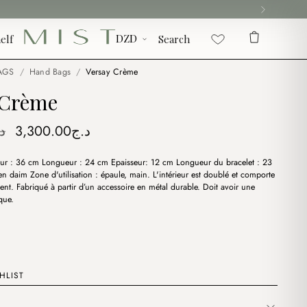
elf
Search
AGS
/
Hand Bags
/
Versay Crème
 Crème
Original
Current
د
3,300.00
د.ج
price
price
ur : 36 cm Longueur : 24 cm Epaisseur: 12 cm Longueur du bracelet : 23
was:
is:
 en daim Zone d'utilisation : épaule, main. L'intérieur est doublé et comporte
د.ج3,300.00.
د.ج3,750.00.
nt. Fabriqué à partir d’un accessoire en métal durable. Doit avoir une
que.
HLIST