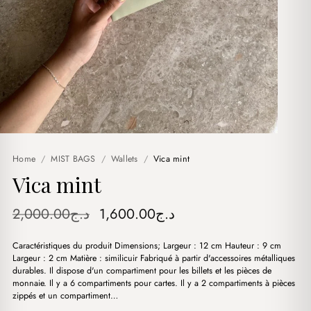
Home
/
MIST BAGS
/
Wallets
/
Vica mint
Vica mint
Original
Current
2,000.00
د.ج
1,600.00
د.ج
price
price
Caractéristiques du produit Dimensions; Largeur : 12 cm Hauteur : 9 cm
was:
is:
Largeur : 2 cm Matière : similicuir Fabriqué à partir d'accessoires métalliques
د.ج1,600.00.
د.ج2,000.00.
durables. Il dispose d'un compartiment pour les billets et les pièces de
monnaie. Il y a 6 compartiments pour cartes. Il y a 2 compartiments à pièces
zippés et un compartiment…