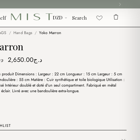
elf
Search
AGS
/
Hand Bags
/
Yoko Marron
arron
Original
Current
د.
2,650.00
د.ج
price
price
du produit Dimensions : Largeur : 22 cm Longueur : 15 cm Largeur : 5 cm
was:
is:
doulière : 55 cm Matière : Cuir synthétique et toile biologique Utilisation :
د.ج2,650.00.
د.ج3,300.00.
sé Intérieur doublé et doté d'un seul compartiment. Fabriqué en métal
 éclair. Livré avec une bandoulière extra-longue.
HLIST