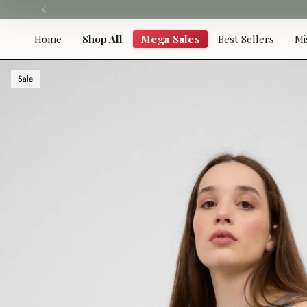
Skip
to
content
Home
Shop All
Mega Sales
Best Sellers
Mi
Sale