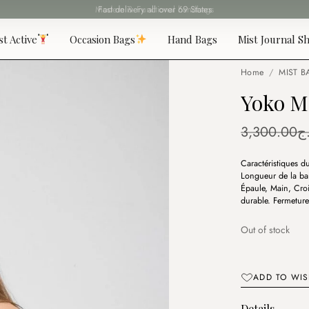
Fast delivery all over 69 States
st Active
Occasion Bags
Hand Bags
Mist Journal Sh
Home
/
MIST B
Yoko M
3,300.00
ج
Caractéristiques 
Longueur de la ban
Épaule, Main, Croi
durable. Fermeture
Out of stock
ADD TO WIS
Details