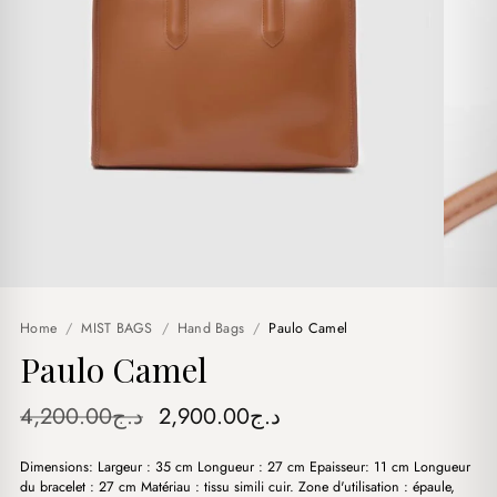
Home
/
MIST BAGS
/
Hand Bags
/
Paulo Camel
Paulo Camel
Original
Current
4,200.00
د.ج
2,900.00
د.ج
price
price
Dimensions: Largeur : 35 cm Longueur : 27 cm Epaisseur: 11 cm Longueur
was:
is:
du bracelet : 27 cm Matériau : tissu simili cuir. Zone d'utilisation : épaule,